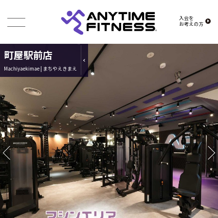
入会を
お考えの方
町屋駅前店
Machiyaekimae | まちやえきまえ