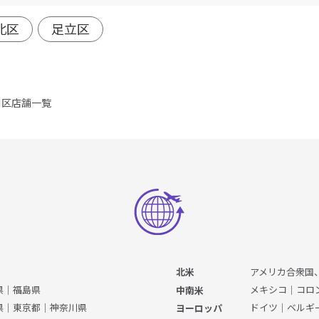
北区
足立区
川区店舗一覧
アメリカ合衆国
北米
県
｜
福島県
メキシコ
｜
コロ
中南米
県
｜
東京都
｜
神奈川県
ドイツ
｜
ベルギ
ヨーロッパ