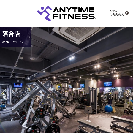
入会を
お考えの方
落合店
ochiai | おちあい