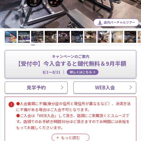
店内バーチャルツアー
キャンペーンのご案内
【受付中】今入会すると鍵代無料＆9月半額
8/1～8/31
詳しくはこちら
見学予約
WEB入会
●入会書類に不備(身分証の住所と現住所が異なるなど）、決済方法
に不備がある場合はご入会不可となります。
●ご入会は「WEB入会」して頂き、店頭にご来館頂くとスムーズで
す。店頭でのお手続き時間30分ほど頂きますのでお時間には余裕を
もってお越しくださいませ。
※定員に達した場合、受付を停止させて頂きます。※受付再開はホ
ームページに記載させて頂きます。