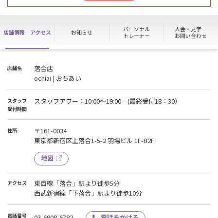
※落合店退会後1年未満の方は月/キャンペーンが適用不可となりま
すので直接店舗までご来館くださいませ。
●ご入会時の初期費用や未納金などのお支払いは現金払い不可の
パーソナル
入会・見学
店舗情報
アクセス
お知らせ
為、クレジットカード、交通系ＩＣ、バーコード決済をご持参くだ
トレーナー
お問い合わせ
さいませ。
落合店
店舗名
ochiai | おちあい
スタッフアワー：10:00〜19:00 (最終受付18：30）
スタッフ
受付時間
〒161-0034
住所
東京都新宿区上落合1-5-2 羽場ビル 1F-B2F
地図
東西線「落合」駅より徒歩5分
アクセス
西武新宿線「下落合」駅より徒歩10分
電話番号
03-6908-6782
電話をかける