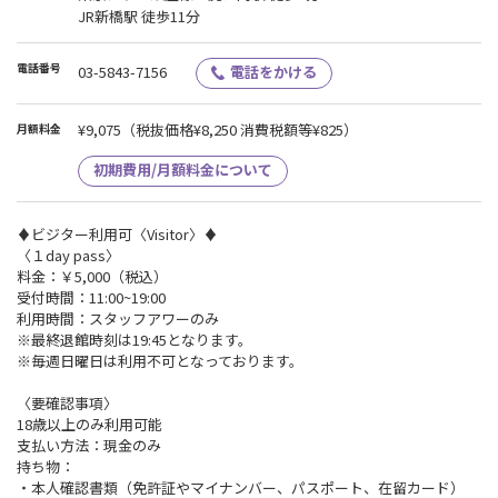
JR新橋駅 徒歩11分
電話番号
03-5843-7156
電話をかける
¥9,075
（税抜価格¥8,250 消費税額等¥825）
月額料金
初期費用/月額料金について
♦ビジター利用可〈Visitor〉♦
〈１day pass〉
料金：￥5,000（税込）
受付時間：11:00~19:00
利用時間：スタッフアワーのみ
※最終退館時刻は19:45となります。
※毎週日曜日は利用不可となっております。
〈要確認事項〉
18歳以上のみ利用可能
支払い方法：現金のみ
持ち物：
・本人確認書類（免許証やマイナンバー、パスポート、在留カード）