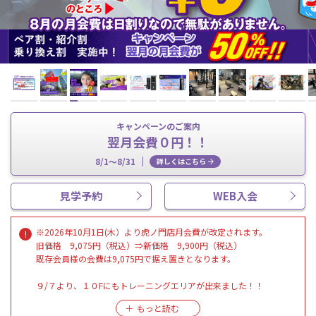
キャンペーンのご案内
翌月会費０円！！
8/1～8/31
詳しくはこちら
見学予約
WEB入会
※2026年10月1日(木）より虎ノ門店月会費が改定されます。
旧価格 9,075円（税込）⇒新価格 9,900円（税込）
既存会員様の会費は9,075円で据え置きとなります。
９/７より、１０Fにもトレーニングエリアが出来ました！！
１０Fに契約ロッカー21台が新しく増設されました！
※エリアの行き来にはセキュリティキーが必要です。