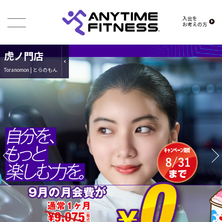
入会を
お考えの方
虎ノ門店
Toranomon | とらのもん