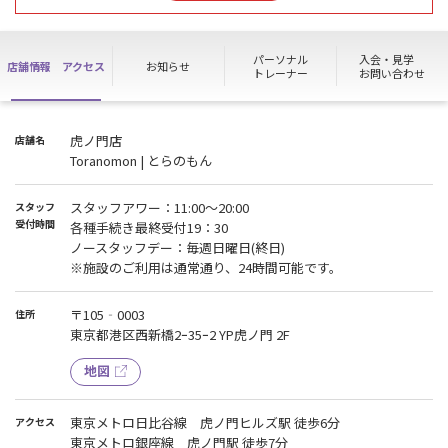
パーソナル
入会・見学
店舗情報
アクセス
お知らせ
トレーナー
お問い合わせ
虎ノ門店
店舗名
Toranomon | とらのもん
スタッフアワー：11:00～20:00
スタッフ
受付時間
各種手続き最終受付19：30
ノースタッフデー：毎週日曜日(終日)
※施設のご利用は通常通り、24時間可能です。
〒105‐0003
住所
東京都港区西新橋2ｰ35ｰ2 YP虎ノ門 2F
地図
東京メトロ日比谷線 虎ノ門ヒルズ駅 徒歩6分
アクセス
東京メトロ銀座線 虎ノ門駅 徒歩7分