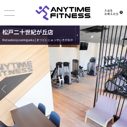
入会を
お考えの方
松戸二十世紀が丘店
Matsudonijusseikigaoka | まつどにじゅっせいきがおか