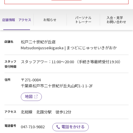
お願いいたします。
※セキュリティチェック、清掃・備品補充等は行います。
パーソナル
入会・見学
店舗情報
アクセス
お知らせ
トレーナー
お問い合わせ
ご見学・各種お手続きは8/14(金)11：00より受付いたします。
ホームページからのお問い合わせ、ご予約についても順次返信いた
します。
松戸二十世紀が丘店
店舗名
Matsudonijusseikigaoka | まつどにじゅっせいきがおか
スタッフアワー：11:00～20:00 （手続き等最終受付19:30）
スタッフ
受付時間
〒271-0084
住所
千葉県松戸市二十世紀が丘丸山町1-1 1-2F
地図
北総線 北国分駅 徒歩12分
アクセス
電話番号
047-710-9882
電話をかける