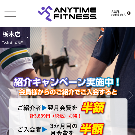
入会を
お考えの方
栃木店
Tochigi | とちぎ