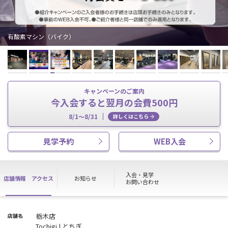
有酸素マシン（バイク）
キャンペーンのご案内
今入会すると翌月の会費500円
8/1～8/31
詳しくはこちら
見学予約
WEB入会
入会・見学
店舗情報
アクセス
お知らせ
お問い合わせ
栃木店
店舗名
Tochigi | とちぎ