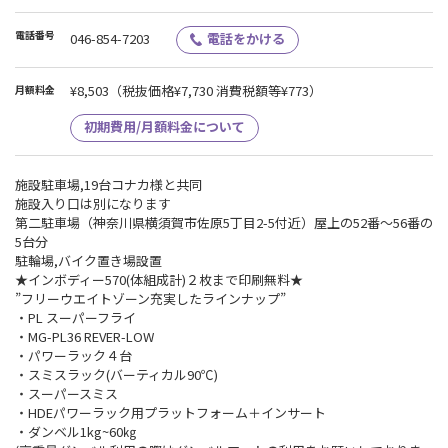
電話番号
046-854-7203
電話をかける
¥8,503
（税抜価格¥7,730 消費税額等¥773）
月額料金
初期費用/月額料金について
施設駐車場,19台コナカ様と共同
施設入り口は別になります
第二駐車場（神奈川県横須賀市佐原5丁目2-5付近）屋上の52番～56番の
5台分
駐輪場,バイク置き場設置
★インボディー570(体組成計)２枚まで印刷無料★
”フリーウエイトゾーン充実したラインナップ”
・PL スーパーフライ
・MG-PL36 REVER-LOW
・パワーラック４台
・スミスラック(バーティカル90℃)
・スーパースミス
・HDEパワーラック用プラットフォーム＋インサート
・ダンベル1kg~60㎏