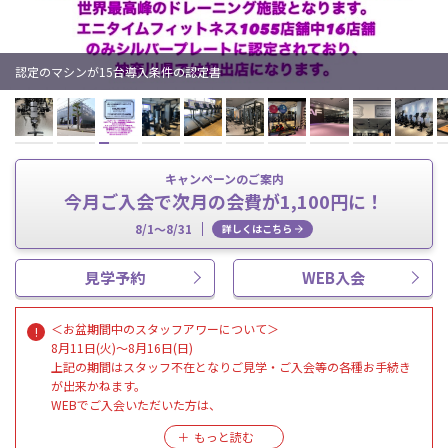
認定のマシンが15台導入条件の認定書
キャンペーンのご案内
今月ご入会で次月の会費が1,100円に！
8/1～8/31
詳しくはこちら
見学予約
WEB入会
＜お盆期間中のスタッフアワーについて＞
8月11日(火)〜8月16日(日)
上記の期間はスタッフ不在となりご見学・ご入会等の各種お手続き
が出来かねます。
WEBでご入会いただいた方は、
8月10日(月)19:30までに店頭にてセキュリティキーの受け取りをし
ていただきますようお願いいたします。