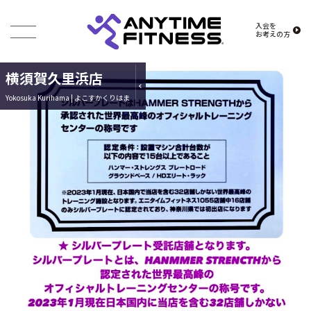
入会を
お考えの方
横須賀久里浜店
Yokosuka Kurihama | よこすかくりはま