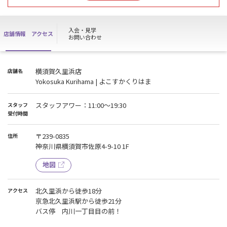
お手続き開始は 8月17日(月)11:00からとなります。
ご不便をお掛けいたしますが、ご理解の程よろしくお願い申し上げ
ます。
入会・見学
店舗情報
アクセス
※ 施設は通常通りご利用いただけます。
お問い合わせ
※ WEB入会の方は店頭でのお手続き完了後、施設をご利用いただけ
ます。
※『HIGH SCHOOL PASS』の方は上記の期間ご利用いただけませ
横須賀久里浜店
店舗名
ん。
Yokosuka Kurihama | よこすかくりはま
---------------------------------------------------------
※【見学・ご入会に関しまして】
事前にホームページからご予約をお願い致します。
スタッフアワー：11:00～19:30
スタッフ
よりスムーズにご対応が可能になります
受付時間
---------------------------------------------------------
【駐車場駐車場増設のお知らせ】
〒239-0835
住所
第二駐車場は横須賀久里浜店から300ｍの所にございます。
神奈川県横須賀市佐原4-9-10 1F
1階➡左手前6台
2階➡No.52～No.56となります。
地図
詳しく知りたい方は、インスタグラムをご覧いただくか、
店舗に直接お電話にてお問い合わせください。
※近隣施設や路上への駐車はご遠慮くださいますようお願いいたし
北久里浜から徒歩18分
アクセス
ます。
京急北久里浜駅から徒歩21分
皆様のご理解とご協力をお願いいたします。
バス停 内川一丁目目の前！