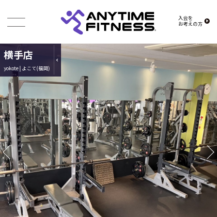
入会を
お考えの方
横手店
yokote | よこて(福岡)