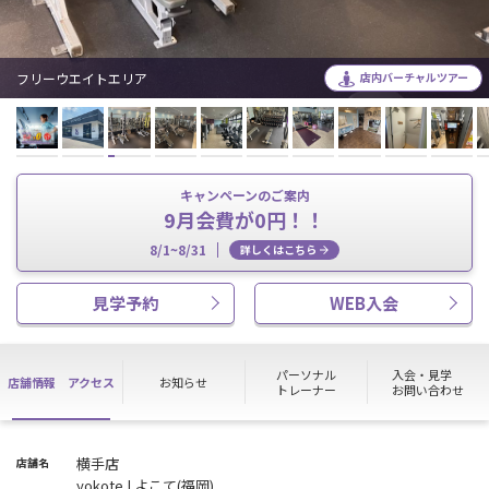
フリーウエイトエリア
店内バーチャルツアー
キャンペーンのご案内
9月会費が0円！！
8/1~8/31
詳しくはこちら
見学予約
WEB入会
パーソナル
入会・見学
店舗情報
アクセス
お知らせ
トレーナー
お問い合わせ
横手店
店舗名
yokote | よこて(福岡)