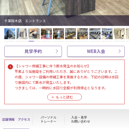
千葉桜木店 エントランス
見学予約
WEB入会
【シャワー修繕工事に伴う断水発生のお知らせ】
平素より当施設をご利用いただき、誠にありがとうございます。こ
の度、シャワー設備の修繕工事を実施するため、下記の日時は水回
り施設内にて断水が発生いたします。
つきましては、一時的に水回り全般が利用停止となります。
施工日時：8/12(水) 10：00～11：00
工事期間中はご不便とご迷惑をおかけいたしますが、安全第一で作
業を行いますので、ご理解とご協力をよろしくお願い申し上げま
パーソナル
入会・見学
店舗情報
アクセス
す。
トレーナー
お問い合わせ