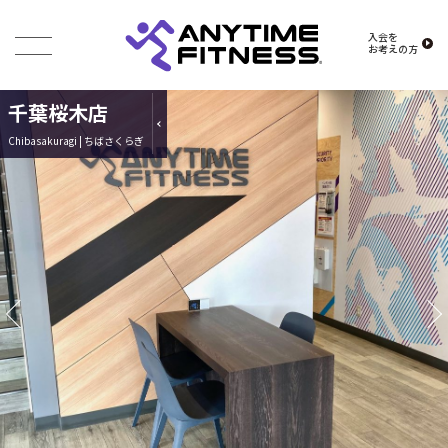
入会を
お考えの方
千葉桜木店
Chibasakuragi | ちばさくらぎ