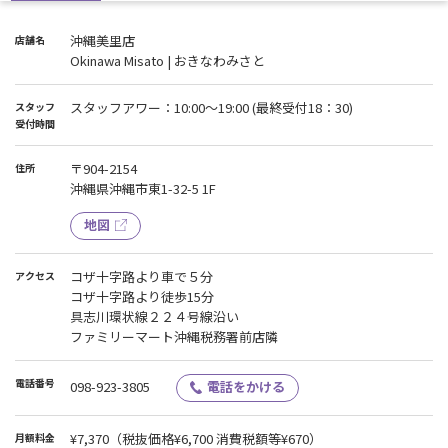
沖縄美里店
店舗名
Okinawa Misato | おきなわみさと
スタッフアワー：10:00～19:00 (最終受付18：30)
スタッフ
受付時間
〒904-2154
住所
沖縄県沖縄市東1-32-5 1F
地図
コザ十字路より車で５分
アクセス
コザ十字路より徒歩15分
具志川環状線２２４号線沿い
ファミリーマート沖縄税務署前店隣
電話番号
098-923-3805
電話をかける
¥7,370
（税抜価格¥6,700 消費税額等¥670）
月額料金