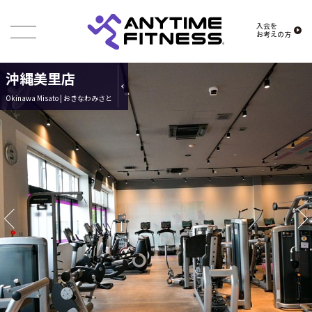
入会を
お考えの方
沖縄美里店
Okinawa Misato | おきなわみさと