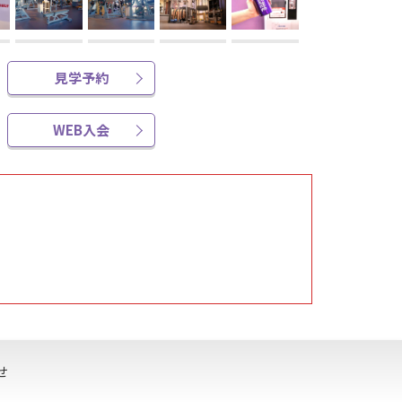
見学予約
WEB入会
せ