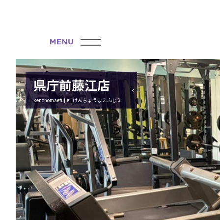
県庁前藤江店
kenchomaefujie | けんちょうまえふじえ