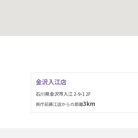
金沢入江店
石川県金沢市入江 2-9-1 2F
3km
県庁前藤江店からの距離