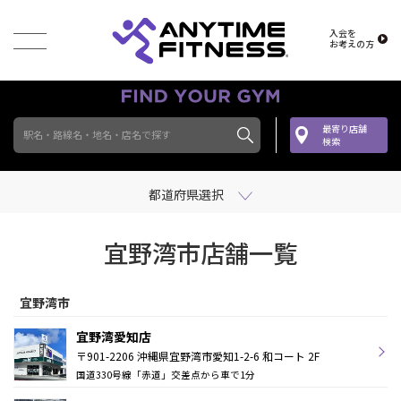
入会を
お考えの方
最寄り店舗
駅名・路線名・地名・店名で探す
検索
都道府県選択
宜野湾市店舗一覧
宜野湾市
宜野湾愛知店
〒901-2206 沖縄県宜野湾市愛知1-2-6 和コート 2F
国道330号線「赤道」交差点から車で1分