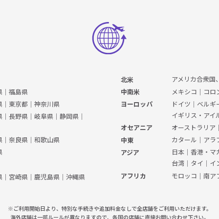
アメリカ合衆国
北米
県
｜
福島県
メキシコ
｜
コロ
中南米
県
｜
東京都
｜
神奈川県
ドイツ
｜
ベルギ
ヨーロッパ
イギリス・アイ
県
｜
長野県
｜
岐阜県
｜
静岡県
｜
オーストラリア
オセアニア
県
｜
奈良県
｜
和歌山県
カタール
｜
アラ
中東
県
日本
｜
香港・マ
アジア
台湾
｜
タイ
｜
イ
モロッコ
｜
南ア
アフリカ
県
｜
宮崎県
｜
鹿児島県
｜
沖縄県
※ご利用開始日より、特別な手続きや
追加料金なしで全店舗をご利用いただけます。
海外店舗は一部ルールが異なりますので、
各国の店舗に直接お問い合わせ下さい。