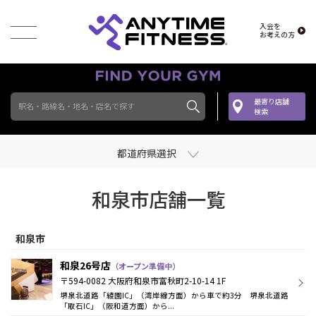
入会を
お考えの方
最寄り店舗
駅名・路線名・地名・店名で探す
検索
都道府県選択
和泉市店舗一覧
和泉市
和泉26号店
（オープン準備中）
〒594-0082 大阪府和泉市富秋町2-10-14 1F
堺泉北道路「綾園IC」（湾岸線方面）から車で約3分 堺泉北道路
「取石IC」（阪和道方面）から...