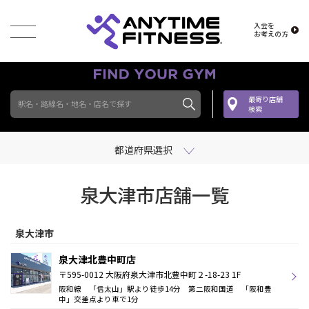
入会を
お考えの方
最寄り店舗
駅名・路線名・地名・店名で探す
検索
都道府県選択
泉大津市店舗一覧
泉大津市
泉大津北豊中町店
〒595-0012 大阪府泉大津市北豊中町２-18-23 1F
阪和線 「信太山」駅より徒歩14分 第二阪和国道 「阪和豊
中」交差点より車で1分