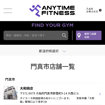
入会を
お考えの方
最寄り店舗
駅名・路線名・地名・店名で探す
検索
都道府県選択
門真市店舗一覧
門真市
大和田店
〒571-0079 大阪府門真市野里町9-14 大西ビル
ダイエー大和田店様の向かいにございます。 京阪本線「大和
田」駅南口より徒歩1分