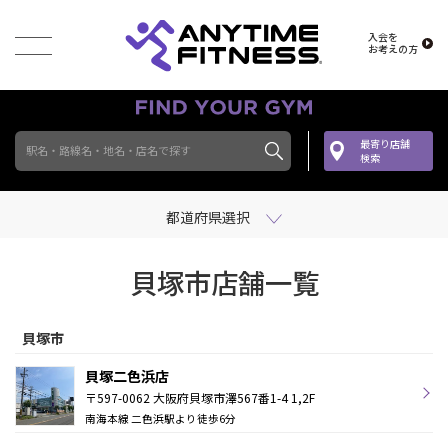
入会を
お考えの方
最寄り店舗
駅名・路線名・地名・店名で探す
検索
都道府県選択
貝塚市店舗一覧
貝塚市
貝塚二色浜店
〒597-0062 大阪府貝塚市澤567番1-4 1,2F
南海本線 二色浜駅より徒歩6分