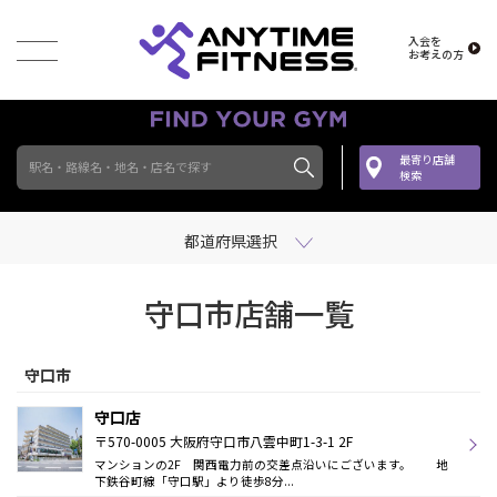
入会を
お考えの方
最寄り店舗
駅名・路線名・地名・店名で探す
検索
都道府県選択
守口市店舗一覧
守口市
守口店
〒570-0005 大阪府守口市八雲中町1-3-1 2F
マンションの2F 関西電力前の交差点沿いにございます。 地
下鉄谷町線「守口駅」より徒歩8分...