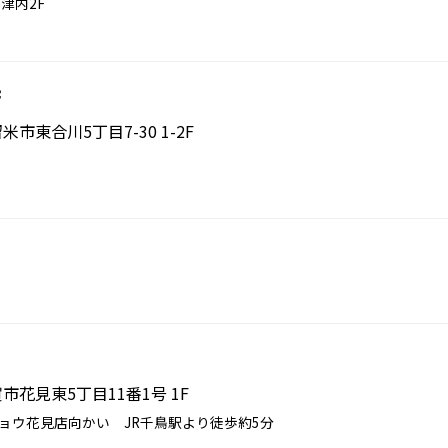
上津内2F
店
留米市東合川5丁目7-30 1-2F
賀市花見東5丁目11番1号 1F
キョウ花見店向かい JR千鳥駅より徒歩約5分