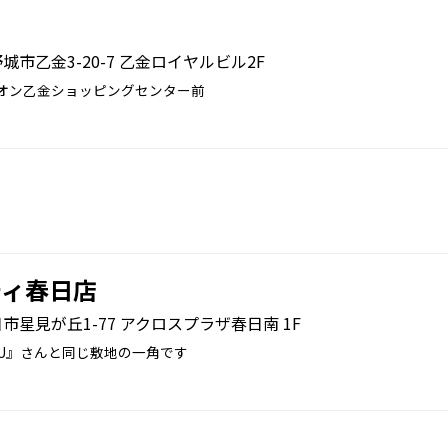
大野城市乙金3-20-7 乙金ロイヤルビル2F
イオン乙金ショッピングセンター前
ティ春日店
春日市星見が丘1-77 アクロスプラザ春日南 1F
U』さんと同じ敷地の一角です