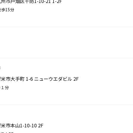
州市戸畑区千防1-10-21 1-2F
歩15分
店
久留米市大手町 1-6 ニューウエダビル 2F
歩１分
米市本山1-10-10 2F