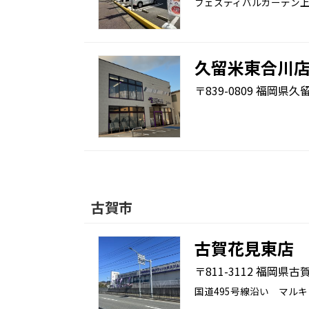
フェスティバルガーデン
久留米東合川
〒839-0809 福岡県久
古賀市
古賀花見東店
〒811-3112 福岡県古
国道495号線沿い マル