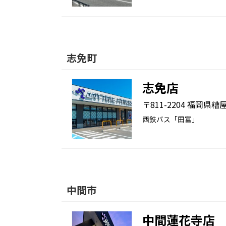
志免町
志免店
〒811-2204 福岡県糟
西鉄バス「田富」
中間市
中間蓮花寺店