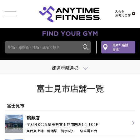
入会を
お考えの方
最寄り店舗
駅名・路線名・地名・店名で探す
検索
都道府県選択
富士見市店舗一覧
富士見市
鶴瀬店
〒354-0025 埼玉県富士見市関沢1-1-18 1F
東武東上線 鶴瀬駅 徒歩6分 駐車場15台