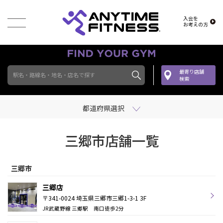
入会を
お考えの方
最寄り店舗
駅名・路線名・地名・店名で探す
検索
都道府県選択
三郷市店舗一覧
三郷市
三郷店
〒341-0024 埼玉県三郷市三郷1-3-1 3F
JR武蔵野線 三郷駅 南口徒歩2分