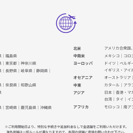
アメリカ合衆国
北米
県
｜
福島県
メキシコ
｜
コロ
中南米
県
｜
東京都
｜
神奈川県
ドイツ
｜
ベルギ
ヨーロッパ
イギリス・アイ
県
｜
長野県
｜
岐阜県
｜
静岡県
｜
オーストラリア
オセアニア
県
｜
奈良県
｜
和歌山県
カタール
｜
アラ
中東
県
日本
｜
香港・マ
アジア
台湾
｜
タイ
｜
イ
モロッコ
｜
南ア
アフリカ
県
｜
宮崎県
｜
鹿児島県
｜
沖縄県
※ご利用開始日より、特別な手続きや
追加料金なしで全店舗をご利用いただけます。
海外店舗は一部ルールが異なりますので、
各国の店舗に直接お問い合わせ下さい。