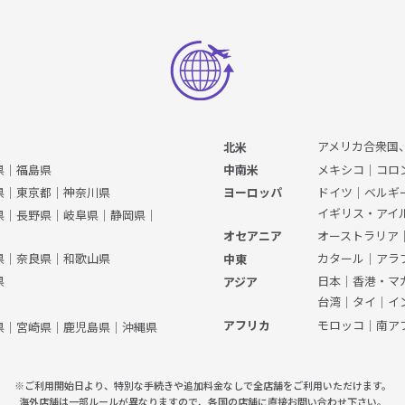
アメリカ合衆国
北米
県
｜
福島県
メキシコ
｜
コロ
中南米
県
｜
東京都
｜
神奈川県
ドイツ
｜
ベルギ
ヨーロッパ
イギリス・アイ
県
｜
長野県
｜
岐阜県
｜
静岡県
｜
オーストラリア
オセアニア
県
｜
奈良県
｜
和歌山県
カタール
｜
アラ
中東
県
日本
｜
香港・マ
アジア
台湾
｜
タイ
｜
イ
モロッコ
｜
南ア
アフリカ
県
｜
宮崎県
｜
鹿児島県
｜
沖縄県
※ご利用開始日より、特別な手続きや
追加料金なしで全店舗をご利用いただけます。
海外店舗は一部ルールが異なりますので、
各国の店舗に直接お問い合わせ下さい。