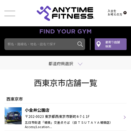
入会を
お考えの方
最寄り店舗
駅名・路線名・地名・店名で探す
検索
都道府県選択
西東京市店舗一覧
西東京市
小金井公園店
〒202-0023 東京都西東京市新町4-7-1 1F
五日市街道「境橋」交差点そば （旧 ＴＳＵＴＡＹＡ境橋店）
Access/Location...